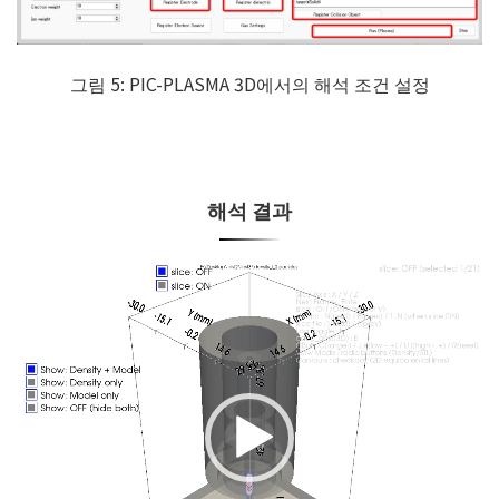
그림 5: PIC-PLASMA 3D에서의 해석 조건 설정
해석 결과
비
디
오
플
레
이
어