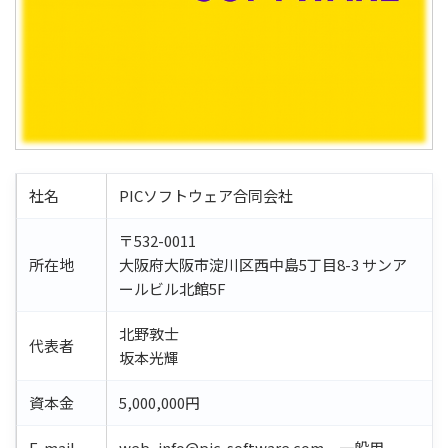
社名
PICソフトウェア合同会社
〒532-0011
所在地
大阪府大阪市淀川区西中島5丁目8-3 サンア
ールビル北館5F
北野敦士
代表者
坂本光輝
資本金
5,000,000円
E-mail
web_info@pic-software.com 一般用